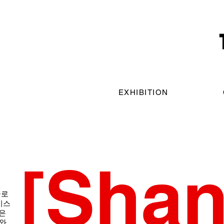
EXHIBITION
[Sha
글로
비스
은
도와