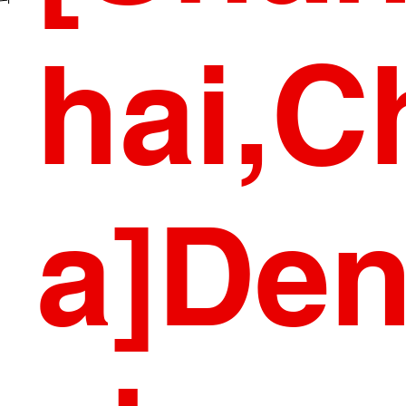
hai,C
a]Den