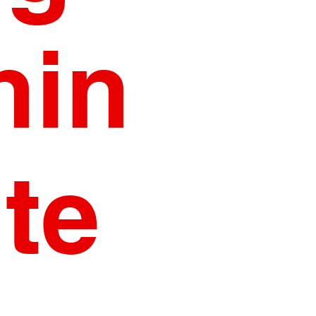
hin
te