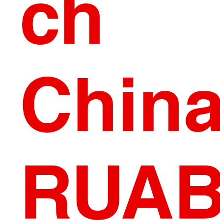
ch
Chin
RUA